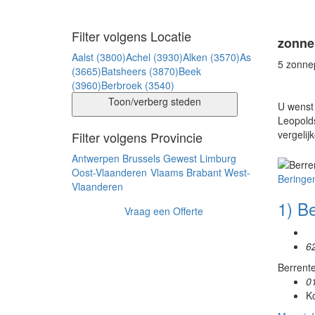
Filter volgens Locatie
zonne
Aalst (3800)
Achel (3930)
Alken (3570)
As
5 zonne
(3665)
Batsheers (3870)
Beek
(3960)
Berbroek (3540)
Toon/verberg steden
U wenst 
Leopolds
vergelij
Filter volgens Provincie
Antwerpen
Brussels Gewest
Limburg
Oost-Vlaanderen
Vlaams Brabant
West-
Beringe
Vlaanderen
1) B
Vraag een Offerte
6
Berrente
0
Ko