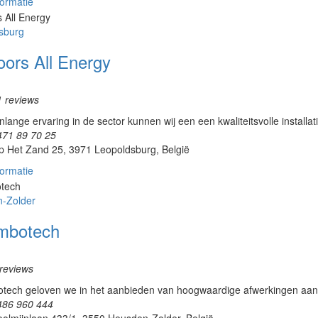
ormatie
sburg
oors All Energy
1 reviews
nlange ervaring in de sector kunnen wij een een kwaliteitsvolle installat
471 89 70 25
p Het Zand 25, 3971 Leopoldsburg, België
ormatie
-Zolder
imbotech
reviews
otech geloven we in het aanbieden van hoogwaardige afwerkingen aan o
486 960 444