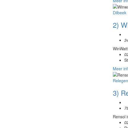
Meer inf
Dilbeek
2) W
3
WinWatt 
0
St
Meer inf
Relege
3) R
7
Rensol i
0