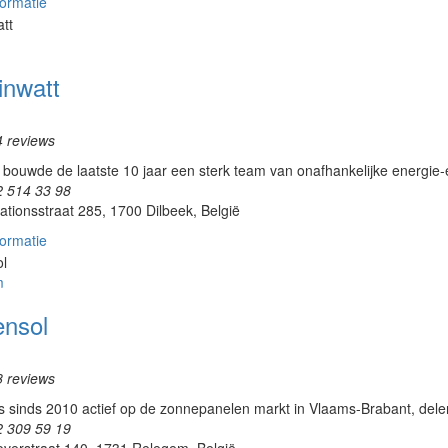
ormatie
inwatt
4 reviews
bouwde de laatste 10 jaar een sterk team van onafhankelijke energie-exp
2 514 33 98
ationsstraat 285, 1700 Dilbeek, België
ormatie
m
ensol
8 reviews
s sinds 2010 actief op de zonnepanelen markt in Vlaams-Brabant, del
2 309 59 19