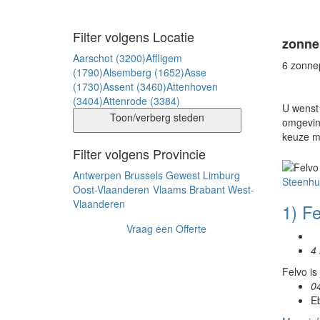
Filter volgens Locatie
zonne
Aarschot (3200)
Affligem
6 zonne
(1790)
Alsemberg (1652)
Asse
(1730)
Assent (3460)
Attenhoven
(3404)
Attenrode (3384)
U wenst
Toon/verberg steden
omgeving
keuze m
Filter volgens Provincie
Antwerpen
Brussels Gewest
Limburg
Steenhuf
Oost-Vlaanderen
Vlaams Brabant
West-
Vlaanderen
1) Fe
Vraag een Offerte
4 
Felvo is
0
Eb